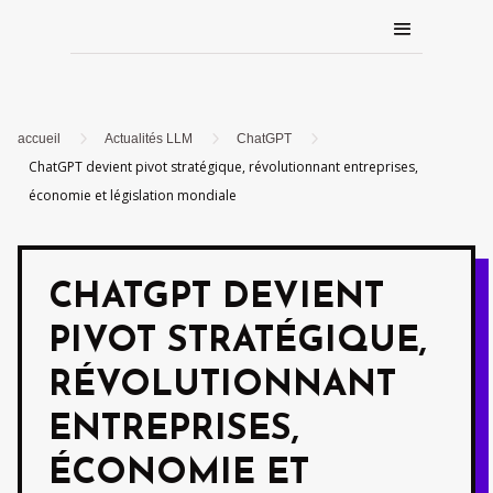
5
5
5
accueil
Actualités LLM
ChatGPT
ChatGPT devient pivot stratégique, révolutionnant entreprises,
économie et législation mondiale
CHATGPT DEVIENT
PIVOT STRATÉGIQUE,
RÉVOLUTIONNANT
ENTREPRISES,
ÉCONOMIE ET