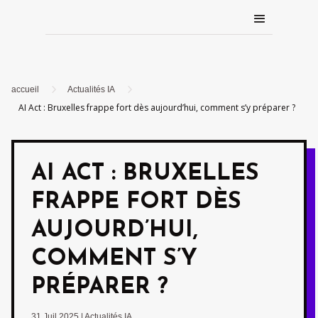
5
5
accueil
Actualités IA
AI Act : Bruxelles frappe fort dès aujourd’hui, comment s’y préparer ?
AI ACT : BRUXELLES
FRAPPE FORT DÈS
AUJOURD’HUI,
COMMENT S’Y
PRÉPARER ?
31 Juil 2025
|
Actualités IA