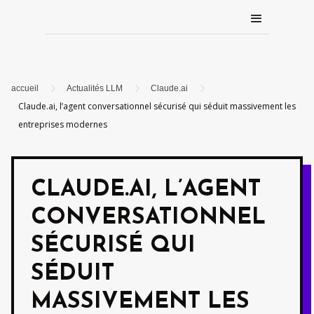
5
5
5
accueil
Actualités LLM
Claude.ai
Claude.ai, l’agent conversationnel sécurisé qui séduit massivement les
entreprises modernes
CLAUDE.AI, L’AGENT
CONVERSATIONNEL
SÉCURISÉ QUI
SÉDUIT
MASSIVEMENT LES