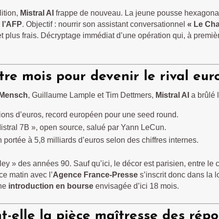
ition,
Mistral AI
frappe de nouveau. La jeune pousse hexagonale,
 l’AFP
. Objectif : nourrir son assistant conversationnel
« Le Cha
t plus frais. Décryptage immédiat d’une opération qui, à premiè
atre mois pour devenir le rival e
 Mensch
, Guillaume Lample et Tim Dettmers,
Mistral AI
a brûlé 
lions d’euros, record européen pour une seed round.
istral 7B », open source, salué par Yann LeCun.
 portée à 5,8 milliards d’euros selon des chiffres internes.
ey » des années 90. Sauf qu’ici, le décor est parisien, entre le c
e matin avec l’
Agence France-Presse
s’inscrit donc dans la l
une
introduction en bourse
envisagée d’ici 18 mois.
t-elle la pièce maîtresse des rép