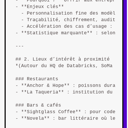
- **Pourquoi ?** Offrir aux entreprises
- **Enjeux clés**  

  - Personnalisation fine des modèles su
  - Traçabilité, chiffrement, audit : u
  - Accélération des cas d’usage : sant
- **Statistique marquante** : selon Gar
---

## 2. Lieux d’intérêt à proximité  

*(Autour du HQ de Databricks, SoMa – Sa
### Restaurants  

- **Anchor & Hope** : poissons durables
- **La Taqueria** : institution du Miss
### Bars & cafés  

- **Sightglass Coffee** : pour coder un
- **Novela** : bar littéraire où les da