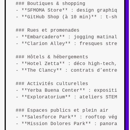
### Boutiques & shopping  

- **SFMOMA Store** : design graphique, 
- **GitHub Shop (à 10 min)** : t-shirts
### Rues et promenades  

- **Embarcadero** : jogging matinal pour
- **Clarion Alley** : fresques street-a
### Hôtels & hébergements  

- **Hotel Zetta** : déco high-tech, sal
- **The Clancy** : contrats d’entrepris
### Activités culturelles  

- **Yerba Buena Center** : expositions 
- **Exploratorium** : ateliers STEM pou
### Espaces publics et plein air  

- **Salesforce Park** : rooftop végétal
- **Mission Dolores Park** : panorama s