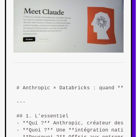
# Anthropic × Databricks : quand **Clau
---

## 1. L’essentiel  

- **Qui ?** Anthropic, créateur des mod
- **Quoi ?** Une **intégration native**