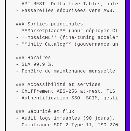
- API REST, Delta Live Tables, notebook
- Passerelles sécurisées vers AWS, Azure
### Sorties principales  

- **Marketplace** (pour déployer Claude 
- **MosaicML** (fine-tuning accéléré).  
- **Unity Catalog** (gouvernance unifiée
### Horaires  

- SLA 99,9 %.  

- Fenêtre de maintenance mensuelle (sam
### Accessibilité et services  

- Chiffrement AES-256 at-rest, TLS 1.3 i
- Authentification SSO, SCIM, gestion fi
### Sécurité et flux  

- Audit logs immuables (90 jours).  

- Compliance SOC 2 Type II, ISO 27001, H