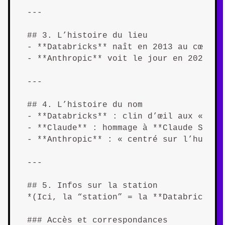
---

## 3. L’histoire du lieu  

- **Databricks** naît en 2013 au cœur d
- **Anthropic** voit le jour en 2021, f
---

## 4. L’histoire du nom  

- **Databricks** : clin d’œil aux « bri
- **Claude** : hommage à **Claude Shann
- **Anthropic** : « centré sur l’humain
---

## 5. Infos sur la station  

*(Ici, la “station” = la **Databricks D
### Accès et correspondances  
