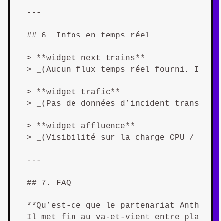
---

## 6. Infos en temps réel  

> **widget_next_trains**  

> _(Aucun flux temps réel fourni. Insér
> **widget_trafic**  

> _(Pas de données d’incident transmises
> **widget_affluence**  

> _(Visibilité sur la charge CPU / GPU n
---

## 7. FAQ  

**Qu’est-ce que le partenariat Anthropi
Il met fin au va-et-vient entre platefo