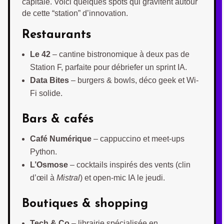
capitale. Voici quelques spots qui gravitent autour
de cette “station” d’innovation.
Restaurants
Le 42
– cantine bistronomique à deux pas de
Station F, parfaite pour débriefer un sprint IA.
Data Bites
– burgers & bowls, déco geek et Wi-
Fi solide.
Bars & cafés
Café Numérique
– cappuccino et meet-ups
Python.
L’Osmose
– cocktails inspirés des vents (clin
d’œil à
Mistral
) et open-mic IA le jeudi.
Boutiques & shopping
Tech & Co
– librairie spécialisée en