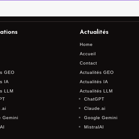
ations
Actualités
Home
Accueil
Contact
és GEO
Actualités GEO
s IA
Actualités IA
és LLM
Actualités LLM
PT
ChatGPT
.ai
Claude.ai
e Gemini
Google Gemini
lAI
MistralAI