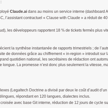
:
éployé
Claude.ai
dans au moins un service interne (dashboard Ant
 l’assistant contractuel « Clause with Claude » a réduit de 4
ud), les développeurs rapportent 18 % de tickets fermés plus vit
écient la synthèse instantanée de rapports trimestriels ; de l’aut
uite de données grâce au chiffrement « in-region » introduit sur
nd quotidien national, les secrétaires de rédaction ont automa
te longue. La promesse n’est donc plus seulement la vitesse, m
exes (Legaltech Doctrine a divisé par deux le coût d’audit d’un p
ilingues, répondant en 120 langues, dialectes inclus.
 croisée avec base Git interne, réduction de 12 jours de cycle s