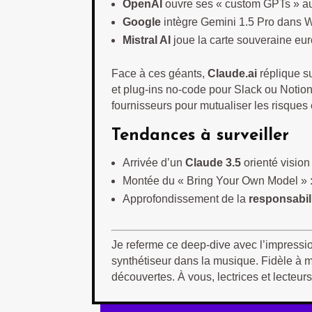
OpenAI
ouvre ses « custom GPTs » au
Google
intègre Gemini 1.5 Pro dans 
Mistral AI
joue la carte souveraine eu
Face à ces géants,
Claude.ai
réplique su
et plug-ins no-code pour Slack ou Notion
fournisseurs pour mutualiser les risques 
Tendances à surveiller
Arrivée d’un
Claude 3.5
orienté vision
Montée du « Bring Your Own Model » :
Approfondissement de la
responsabil
Je referme ce deep-dive avec l’impressio
synthétiseur dans la musique. Fidèle à ma 
découvertes. À vous, lectrices et lecteurs