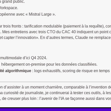
 grand public.
Workspace.
ropéenne avec « Mistral Large ».
r trois fronts : tarification modulable (paiement à la requête), 
. Mes entretiens avec trois CTO du CAC 40 indiquent un point co
et capter l’innovation». En d’autres termes, Claude ne remplace p
 multimodale d’ici Q4 2024.
 hébergement on-premise pour les données classifiées.
ité algorithmique
: logs exhaustifs, scoring de risque en temps 
n d’assister à un moment charnière, comparable à l’invention de
curiosité de journaliste, je continuerai à tester ces outils, à le
, de creuser plus loin : l’avenir de l’IA se façonne aussi dans vo