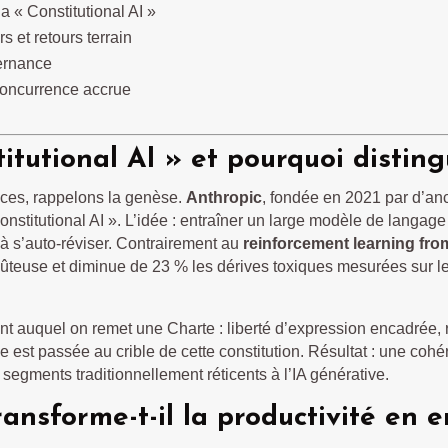
la « Constitutional AI »
s et retours terrain
vernance
concurrence accrue
itutional AI » et pourquoi distingu
nces, rappelons la genèse.
Anthropic
, fondée en 2021 par d’an
stitutional AI ». L’idée : entraîner un large modèle de langage
 à s’auto-réviser. Contrairement au
reinforcement learning fr
oûteuse et diminue de 23 % les dérives toxiques mesurées sur 
t auquel on remet une Charte : liberté d’expression encadrée, 
est passée au crible de cette constitution. Résultat : une cohé
 segments traditionnellement réticents à l’IA générative.
nsforme-t-il la productivité en e