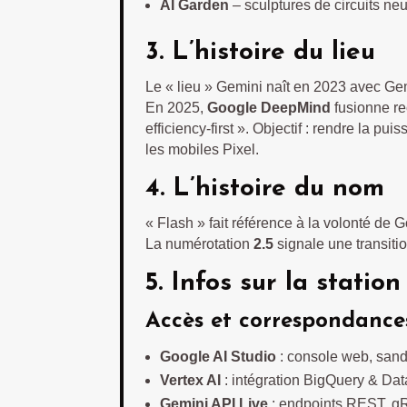
AI Garden
– sculptures de circuits ne
3. L’histoire du lieu
Le « lieu » Gemini naît en 2023 avec Gem
En 2025,
Google DeepMind
fusionne re
efficiency-first ». Objectif : rendre la p
les mobiles Pixel.
4. L’histoire du nom
« Flash » fait référence à la volonté de Go
La numérotation
2.5
signale une transiti
5. Infos sur la statio
Accès et correspondance
Google AI Studio
: console web, sand
Vertex AI
: intégration BigQuery & Dat
Gemini API Live
: endpoints REST, 