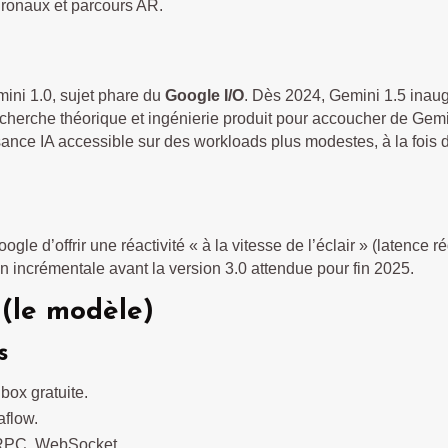
uronaux et parcours AR.
ini 1.0, sujet phare du
Google I/O
. Dès 2024, Gemini 1.5 inau
cherche théorique et ingénierie produit pour accoucher de Gemi
uissance IA accessible sur des workloads plus modestes, à la fois
ogle d’offrir une réactivité « à la vitesse de l’éclair » (latence 
on incrémentale avant la version 3.0 attendue pour fin 2025.
n (le modèle)
s
box gratuite.
aflow.
gRPC, WebSocket.