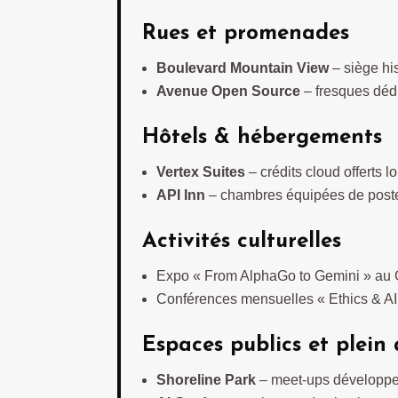
Rues et promenades
Boulevard Mountain View
– siège his
Avenue Open Source
– fresques dédi
Hôtels & hébergements
Vertex Suites
– crédits cloud offerts 
API Inn
– chambres équipées de poste
Activités culturelles
Expo « From AlphaGo to Gemini » au G
Conférences mensuelles « Ethics & AI
Espaces publics et plein 
Shoreline Park
– meet-ups développe