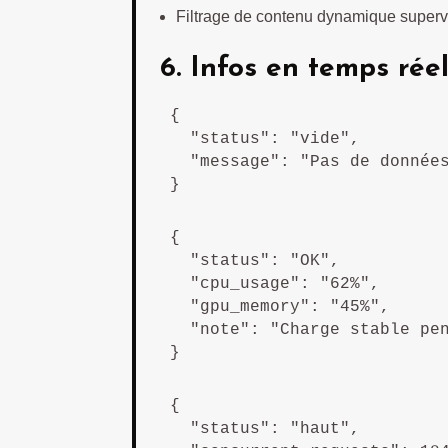
Filtrage de contenu dynamique superv
6. Infos en temps rée
{

  "status": "vide",

  "message": "Pas de données
}
{

  "status": "OK",

  "cpu_usage": "62%",

  "gpu_memory": "45%",

  "note": "Charge stable pen
}
{

  "status": "haut",
