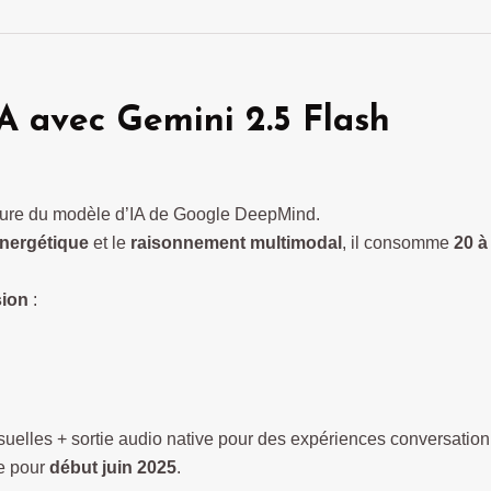
IA avec
Gemini 2.5 Flash
ture du modèle d’IA de Google DeepMind.
énergétique
et le
raisonnement multimodal
, il consomme
20 à
sion
:
isuelles + sortie audio native pour des expériences conversation
e pour
début juin 2025
.