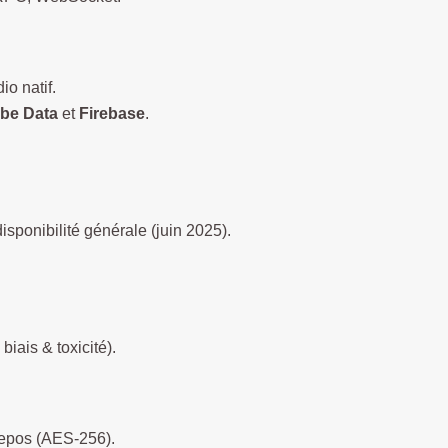
io natif.
be Data
et
Firebase
.
isponibilité générale (juin 2025).
biais & toxicité).
 repos (AES-256).