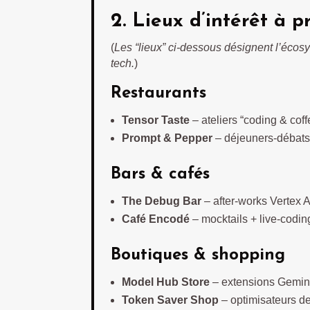
2. Lieux d’intérêt à p
(
Les “lieux” ci-dessous désignent l’écos
tech.
)
Restaurants
Tensor Taste
– ateliers “coding & coff
Prompt & Pepper
– déjeuners-débats s
Bars & cafés
The Debug Bar
– after-works Vertex A
Café Encodé
– mocktails + live-codin
Boutiques & shopping
Model Hub Store
– extensions Gemini
Token Saver Shop
– optimisateurs d