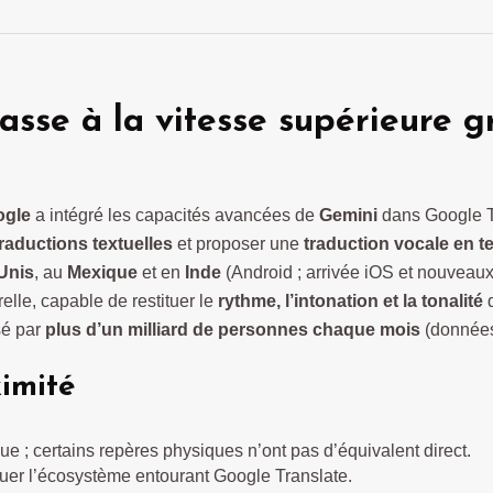
asse à la vitesse supérieure 
ogle
a intégré les capacités avancées de
Gemini
dans Google T
raductions textuelles
et proposer une
traduction vocale en t
Unis
, au
Mexique
et en
Inde
(Android ; arrivée iOS et nouveaux 
relle, capable de restituer le
rythme, l’intonation et la tonalité
d
sé par
plus d’un milliard de personnes chaque mois
(données
ximité
que ; certains repères physiques n’ont pas d’équivalent direct.
tuer l’écosystème entourant Google Translate.