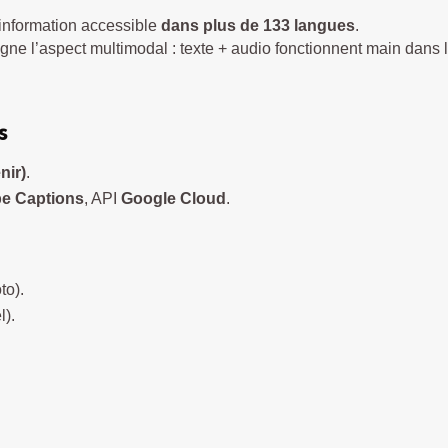
l’information accessible
dans plus de 133 langues
.
igne l’aspect multimodal : texte + audio fonctionnent main dans 
s
nir)
.
e Captions
, API
Google Cloud
.
to).
l).