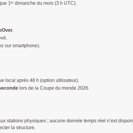
que 1ᵉʳ dimanche du mois (3 h UTC).
ceOver
.
evé.
ks sur smartphone).
 local après 48 h (option utilisateur).
/seconde
lors de la Coupe du monde 2026.
ux stations physiques ; aucune donnée temps réel n’est dispon
ter la structure.