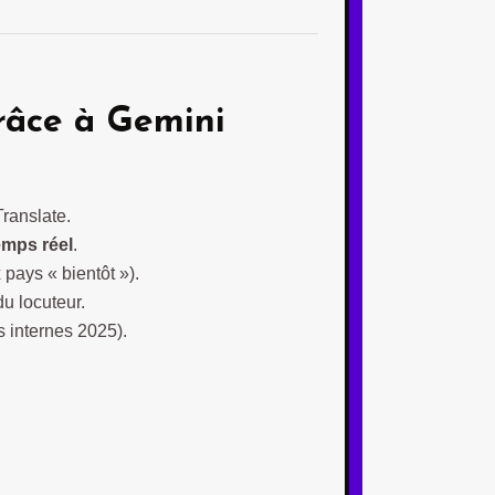
grâce à
Gemini
ranslate.
emps réel
.
pays « bientôt »).
u locuteur.
 internes 2025).