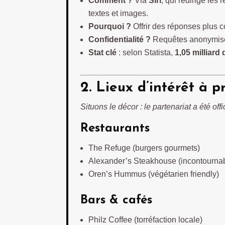
Comment ?
Via
Siri
, qui redirige les
textes et images.
Pourquoi ?
Offrir des réponses plus cont
Confidentialité ?
Requêtes anonymisée
Stat clé
: selon Statista,
1,05 milliard
2. Lieux d’intérêt à p
Situons le décor : le partenariat a été off
Restaurants
The Refuge (burgers gourmets)
Alexander’s Steakhouse (incontournabl
Oren’s Hummus (végétarien friendly)
Bars & cafés
Philz Coffee (torréfaction locale)