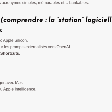
 des acronymes simples, mémorables et… bankables.
n
(comprendre : la “station” logiciel
s
c Apple Silicon.
r les prompts externalisés vers OpenAI.
t
Shortcuts
.
ger avec IA ».
 Apple Intelligence.