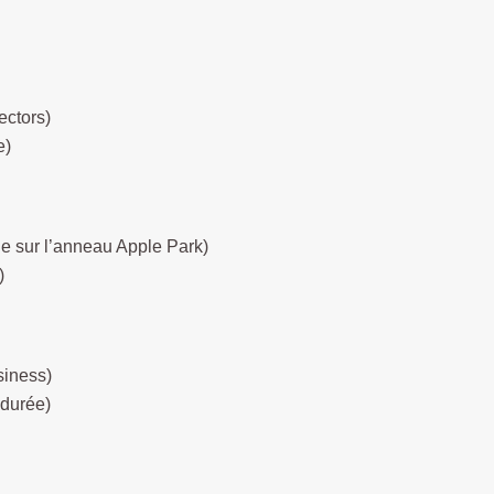
ectors)
e)
e sur l’anneau Apple Park)
)
siness)
 durée)