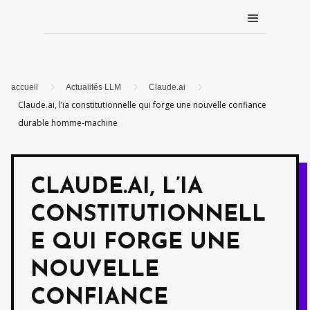
5
5
5
accueil
Actualités LLM
Claude.ai
Claude.ai, l’ia constitutionnelle qui forge une nouvelle confiance
durable homme-machine
CLAUDE.AI, L’IA
CONSTITUTIONNELL
E QUI FORGE UNE
NOUVELLE
CONFIANCE