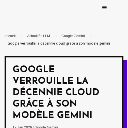
5
5
5
accueil
Actualités LLM
Google Gemini
Google verrouille la décennie cloud grâce à son modèle gemini
GOOGLE
VERROUILLE LA
DÉCENNIE CLOUD
GRÂCE À SON
MODÈLE GEMINI
19 Jan 2026
|
Google Gemini