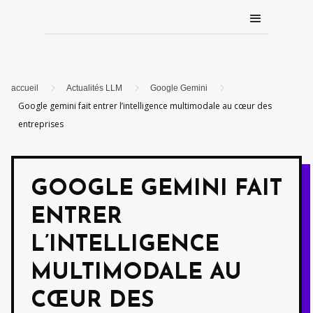
5
5
5
accueil
Actualités LLM
Google Gemini
Google gemini fait entrer l’intelligence multimodale au cœur des
entreprises
GOOGLE GEMINI FAIT
ENTRER
L’INTELLIGENCE
MULTIMODALE AU
CŒUR DES